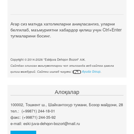
Агар сиз матнда хатоликларни аниқласангиз, уларни
белгилаб, маъмуриятни хабардор қилиш учун Ctrl+Enter
тугмаларини босинг.
Copyright © 2014-2026 "Eskijuva Dehqon Bozori" АЖ.
Сайтдан олинган маълумотларни чоп этилганда веб-сайтга ҳавола
қилиш мажбурий. Сайтни ишлаб чиқувчи:
Ayuda Group
.
Алоқалар
100002, Тошкент ш., Шайхантохур тумани, Бозор майдони, 28
тел.: (+99871) 244-18-01
факс: (+99871) 244-35-92
e-mail: eski-juva-dehqon-bozori@mail.ru