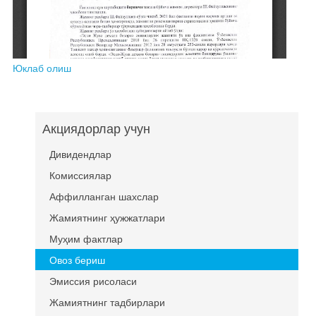
Юклаб олиш
Акциядорлар учун
Дивидендлар
Комиссиялар
Аффилланган шахслар
Жамиятнинг ҳужжатлари
Муҳим фактлар
Овоз бериш
Эмиссия рисоласи
Жамиятнинг тадбирлари