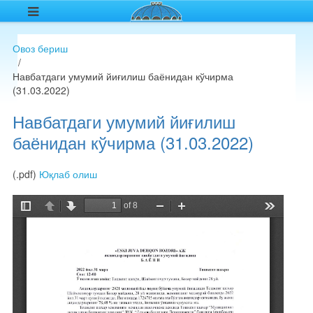
Овоз бериш
Навбатдаги умумий йиғилиш баёнидан кўчирма
(31.03.2022)
Навбатдаги умумий йиғилиш
баёнидан кўчирма (31.03.2022)
(.pdf)
Юқлаб олиш