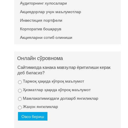
Аудиторнинг хулосалари
Акциядорлар учун маълумотлар
Инвестиция портфели
Корпоратив бошқарув
Акцияларни сотиб олиниши
Онлайн сўровнома
Сайтимизда канака мавзулар ёритилиши керак
деб биласиз?
Тармоқ ҳақида кўпроқ маълумот
Ҳизматлар ҳақида кўпроқ маълумот
Мамлакатимиздаги долзарб янгиликлар
Жаҳон янгиликлар