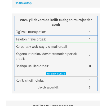
Натижалар
2026-yil davomida kelib tushgan murojaatlar
soni:
Og`zaki murojaatlar:
1
Telefon / faks orqali:
1
Korporativ web-sayt / e-mail orqali
1
Yagona interaktiv davlat xizmatlari portali
1
orqali:
Boshqa usullari orqali:
0
Umumiy soni: 4
Ko’rib chiqilmokda:
1
Javob yuborildi:
3
Фойдали ҳаволалар