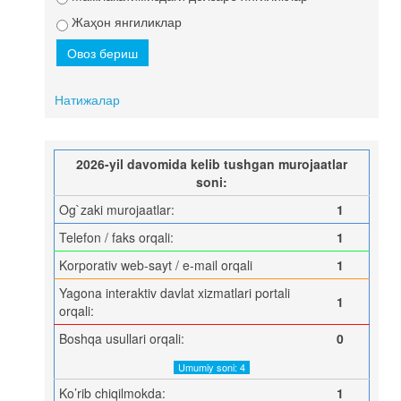
Жаҳон янгиликлар
Натижалар
2026-yil davomida kelib tushgan murojaatlar
soni:
Og`zaki murojaatlar:
1
Telefon / faks orqali:
1
Korporativ web-sayt / e-mail orqali
1
Yagona interaktiv davlat xizmatlari portali
1
orqali:
Boshqa usullari orqali:
0
Umumiy soni: 4
Ko’rib chiqilmokda:
1