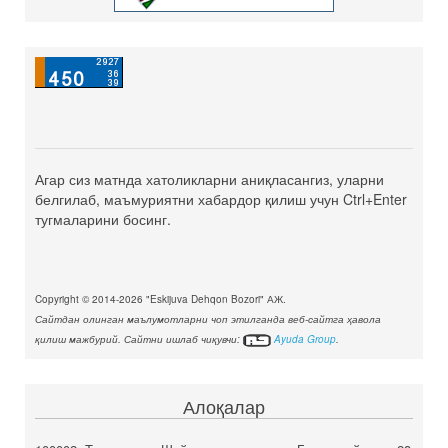
Агар сиз матнда хатоликларни аниқласангиз, уларни
белгилаб, маъмуриятни хабардор қилиш учун Ctrl+Enter
тугмаларини босинг.
Copyright © 2014-2026 "Eskijuva Dehqon Bozori" АЖ.
Сайтдан олинган маълумотларни чоп этилганда веб-сайтга ҳавола
қилиш мажбурий. Сайтни ишлаб чиқувчи:
Ayuda Group
.
Алоқалар