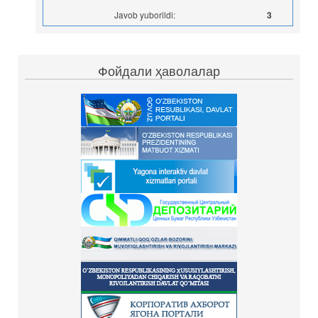
Javob yuborildi:
3
Фойдали ҳаволалар