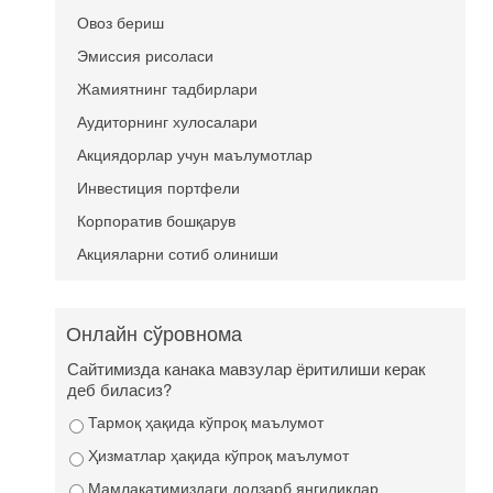
Овоз бериш
Эмиссия рисоласи
Жамиятнинг тадбирлари
Аудиторнинг хулосалари
Акциядорлар учун маълумотлар
Инвестиция портфели
Корпоратив бошқарув
Акцияларни сотиб олиниши
Онлайн сўровнома
Сайтимизда канака мавзулар ёритилиши керак
деб биласиз?
Тармоқ ҳақида кўпроқ маълумот
Ҳизматлар ҳақида кўпроқ маълумот
Мамлакатимиздаги долзарб янгиликлар