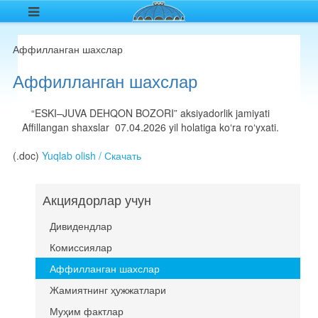
Аффилланган шахслар
Аффилланган шахслар
“ESKI–JUVA DEHQON BOZORI” aksiyadorlik jamiyati
Affillangan shaxslar 07.04.2026 yil holatiga koʻra roʻyxati.
(.doc)
Yuqlab olish / Скачать
Акциядорлар учун
Дивидендлар
Комиссиялар
Аффилланган шахслар
Жамиятнинг ҳужжатлари
Муҳим фактлар