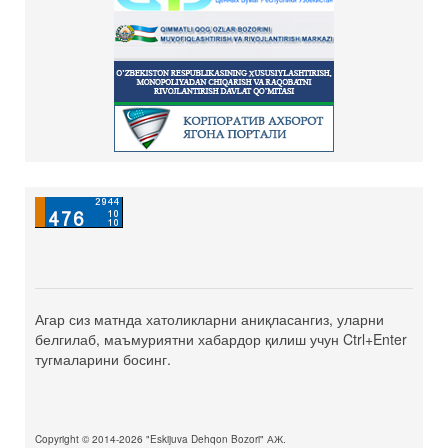
Агар сиз матнда хатоликларни аниқласангиз, уларни
белгилаб, маъмуриятни хабардор қилиш учун Ctrl+Enter
тугмаларини босинг.
Copyright © 2014-2026 "Eskijuva Dehqon Bozori" АЖ.