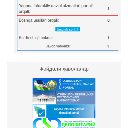
Yagona interaktiv davlat xizmatlari portali
1
orqali:
Boshqa usullari orqali:
0
Umumiy soni: 4
Ko’rib chiqilmokda:
1
Javob yuborildi:
3
Фойдали ҳаволалар