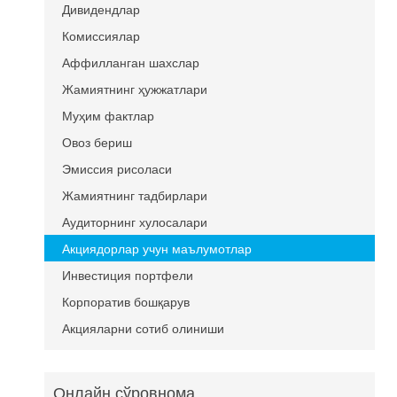
Дивидендлар
Комиссиялар
Аффилланган шахслар
Жамиятнинг ҳужжатлари
Муҳим фактлар
Овоз бериш
Эмиссия рисоласи
Жамиятнинг тадбирлари
Аудиторнинг хулосалари
Акциядорлар учун маълумотлар
Инвестиция портфели
Корпоратив бошқарув
Акцияларни сотиб олиниши
Онлайн сўровнома