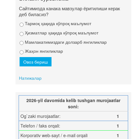
Сайтимизда канака мавзулар ёритилиши керак
деб биласиз?
Тармоқ ҳақида кўпроқ маълумот
Ҳизматлар ҳақида кўпроқ маълумот
Мамлакатимиздаги долзарб янгиликлар
Жаҳон янгиликлар
Натижалар
2026-yil davomida kelib tushgan murojaatlar
soni:
Og`zaki murojaatlar:
1
Telefon / faks orqali:
1
Korporativ web-sayt / e-mail orqali
1