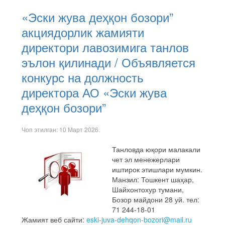
«Эски жува деҳқон бозори”
акциядорлик жамияти
директори лавозимига танлов
эълон қилинади / Объявляется
конкурс на должность
директора АО «Эски жува
деҳқон бозори”
Чоп этилган:
10 Март 2026
.
Танловда юқори малакали
чет эл менежерлари
иштирок этишлари мумкин.
Манзил: Тошкент шаҳар,
Шайхонтохур тумани,
Бозор майдони 28 уй. тел:
71 244-18-01
Жамият веб сайти:
eski-juva-dehqon-bozori@mail.ru