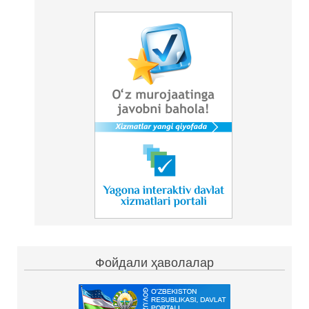
Фойдали ҳаволалар