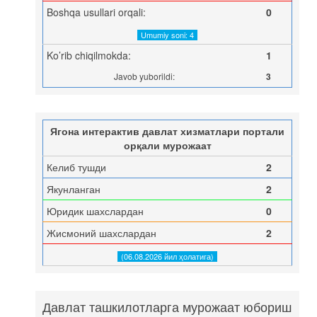
Boshqa usullari orqali:
0
Umumiy soni: 4
Ko’rib chiqilmokda:
1
Javob yuborildi:
3
Ягона интерактив давлат хизматлари портали
орқали мурожаат
Келиб тушди
2
Якунланган
2
Юридик шахслардан
0
Жисмоний шахслардан
2
(06.08.2026 йил ҳолатига)
Давлат ташкилотларга мурожаат юбориш