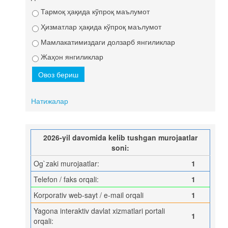
Тармоқ ҳақида кўпроқ маълумот
Ҳизматлар ҳақида кўпроқ маълумот
Мамлакатимиздаги долзарб янгиликлар
Жаҳон янгиликлар
Натижалар
2026-yil davomida kelib tushgan murojaatlar
soni:
Og`zaki murojaatlar:
1
Telefon / faks orqali:
1
Korporativ web-sayt / e-mail orqali
1
Yagona interaktiv davlat xizmatlari portali
1
orqali: