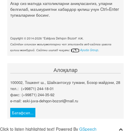
Агар сиз матнда хатоликларни аниқласангиз, уларни
белгилаб, маъмуриятни хабардор қилиш учун Ctrl+Enter
тугмаларини босинг.
Copyright © 2014-2026 "Eskijuva Dehqon Bozori" АЖ.
Сайтдан олинган маълумотларни чоп этилганда веб-сайтга ҳавола
қилиш мажбурий. Сайтни ишлаб чиқувчи:
Ayuda Group
.
Алоқалар
100002, Тошкент ш., Шайхантохур тумани, Бозор майдони, 28
тел.: (+99871) 244-18-01
факс: (+99871) 244-35-92
e-mail: eski-juva-dehqon-bozori@mail.ru
Батафсил...
Click to listen highlighted text!
Powered By
GSpeech