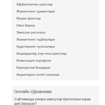
Аффилланган шахслар
Жамиятнинг ҳужжатлари
Муҳим фактлар
Овоз бериш
Эмиссия рисоласи
Жамиятнинг тадбирлари
Аудиторнинг хулосалари
Акциядорлар учун маълумотлар
Инвестиция портфели
Корпоратив бошқарув
Акцияларни сотиб олиниши
Онлайн сўровнома
Сайтимизда канака мавзулар ёритилиши керак
деб биласиз?