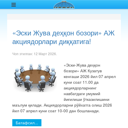
«Эски Жува деҳқон бозори» АЖ
акциядорлари диққатига!
Чоп этилган:
12 Март 2026
.
«Эски-Жува деҳқон
бозори» АЖ Кузатув
кенгаши 2026 йил 07 апрел
куни соат 11.00 да
акциядорларнинг
навбатдаги умумий
йиғилиши ўтказилишини
маълум қилади. Акциядорларни рўйхатга олиш 2026
йил 07 апрел куни соат 10-00 дан бошланади.
Батафсил...