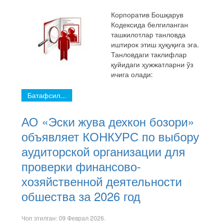
Корпоратив Бошқарув
Кодексида белгиланган
ташкилотлар танловда
иштирок этиш ҳуқуқига эга.
Танловдаги таклифлар
қуйидаги ҳужжатларни ўз
ичига олади:
Батафсил...
АО «Эски жува дехкон бозори»
объявляет КОНКУРС по выбору
аудиторской организации для
проверки финансово-
хозяйственной деятельности
обшества за 2026 год
Чоп этилган:
09 Феврал 2026
.