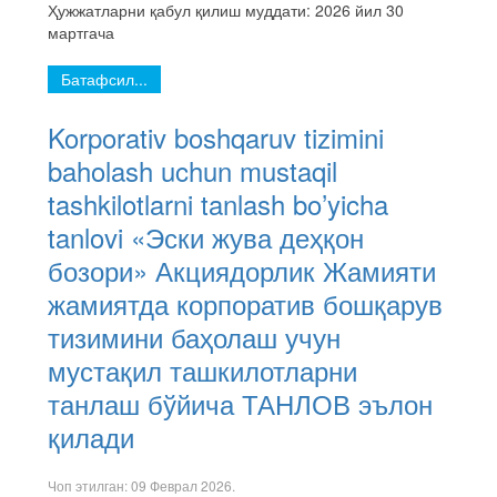
Ҳужжатларни қабул қилиш муддати: 2026 йил 30
мартгача
Батафсил...
Korporativ boshqaruv tizimini
baholash uchun mustaqil
tashkilotlarni tanlash bo’yicha
tanlovi «Эски жува деҳқон
бозори» Акциядорлик Жамияти
жамиятда корпоратив бошқарув
тизимини баҳолаш учун
мустақил ташкилотларни
танлаш бўйича ТАНЛОВ эълон
қилади
Чоп этилган:
09 Феврал 2026
.