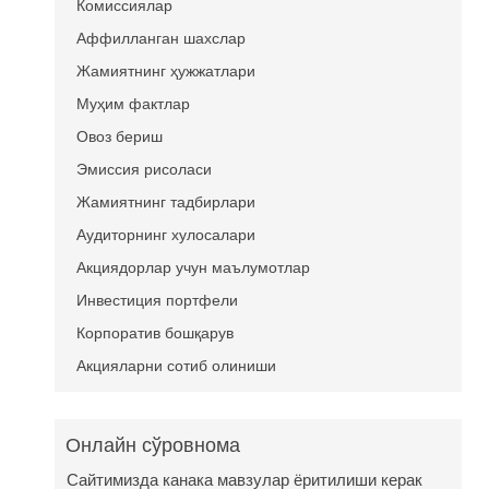
Комиссиялар
Аффилланган шахслар
Жамиятнинг ҳужжатлари
Муҳим фактлар
Овоз бериш
Эмиссия рисоласи
Жамиятнинг тадбирлари
Аудиторнинг хулосалари
Акциядорлар учун маълумотлар
Инвестиция портфели
Корпоратив бошқарув
Акцияларни сотиб олиниши
Онлайн сўровнома
Сайтимизда канака мавзулар ёритилиши керак