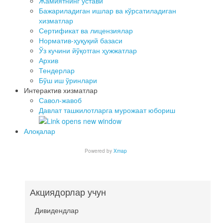
Жамиятнинг устави
Бажариладиган ишлар ва кўрсатиладиган
хизматлар
Сертификат ва лицензиялар
Норматив-ҳуқуқий базаси
Ўз кучини йўқотган ҳужжатлар
Архив
Тендерлар
Бўш иш ўринлари
Интерактив хизматлар
Савол-жавоб
Давлат ташкилотларга мурожаат юбориш
Алоқалар
Powered by
Xmap
Акциядорлар учун
Дивидендлар