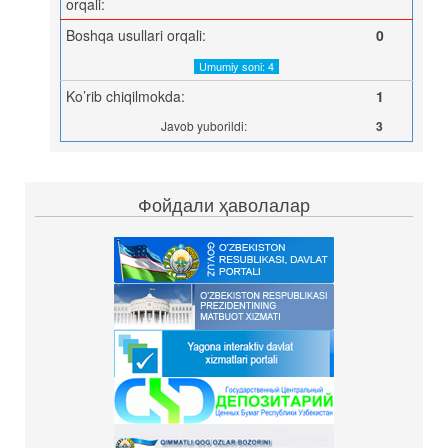
orqali:
Boshqa usullari orqali:
0
Umumiy soni: 4
Ko’rib chiqilmokda:
1
Javob yuborildi:
3
Фойдали ҳаволалар