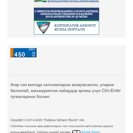
Агар сиз матнда хатоликларни аниқласангиз, уларни
белгилаб, маъмуриятни хабардор қилиш учун Ctrl+Enter
тугмаларини босинг.
Copyright © 2014-2026 "Eskijuva Dehqon Bozori" АЖ.
Сайтдан олинган маълумотларни чоп этилганда веб-сайтга ҳавола
қилиш мажбурий. Сайтни ишлаб чиқувчи:
Ayuda Group
.