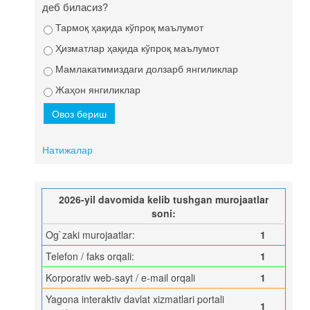
деб биласиз?
Тармоқ ҳақида кўпроқ маълумот
Ҳизматлар ҳақида кўпроқ маълумот
Мамлакатимиздаги долзарб янгиликлар
Жаҳон янгиликлар
Натижалар
2026-yil davomida kelib tushgan murojaatlar
soni:
Og`zaki murojaatlar:
1
Telefon / faks orqali:
1
Korporativ web-sayt / e-mail orqali
1
Yagona interaktiv davlat xizmatlari portali
1