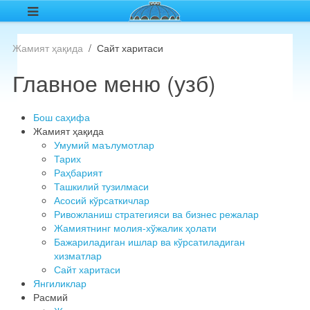
Жамият ҳақида
Сайт харитаси
Главное меню (узб)
Бош саҳифа
Жамият ҳақида
Умумий маълумотлар
Тарих
Раҳбарият
Ташкилий тузилмаси
Асосий кўрсаткичлар
Ривожланиш стратегияси ва бизнес режалар
Жамиятнинг молия-хўжалик ҳолати
Бажариладиган ишлар ва кўрсатиладиган
хизматлар
Сайт харитаси
Янгиликлар
Расмий