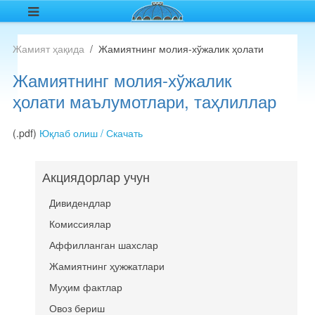
Жамият ҳақида
Жамиятнинг молия-хўжалик ҳолати
Жамиятнинг молия-хўжалик
ҳолати маълумотлари, таҳлиллар
(.pdf)
Юқлаб олиш / Скачать
Акциядорлар учун
Дивидендлар
Комиссиялар
Аффилланган шахслар
Жамиятнинг ҳужжатлари
Муҳим фактлар
Овоз бериш