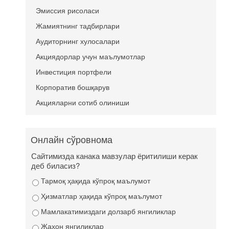
Эмиссия рисоласи
Жамиятнинг тадбирлари
Аудиторнинг хулосалари
Акциядорлар учун маълумотлар
Инвестиция портфели
Корпоратив бошқарув
Акцияларни сотиб олиниши
Онлайн сўровнома
Сайтимизда канака мавзулар ёритилиши керак
деб биласиз?
Тармоқ ҳақида кўпроқ маълумот
Ҳизматлар ҳақида кўпроқ маълумот
Мамлакатимиздаги долзарб янгиликлар
Жаҳон янгиликлар