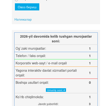
Натижалар
2026-yil davomida kelib tushgan murojaatlar
soni:
Og`zaki murojaatlar:
1
Telefon / faks orqali:
1
Korporativ web-sayt / e-mail orqali
1
Yagona interaktiv davlat xizmatlari portali
1
orqali:
Boshqa usullari orqali:
0
Umumiy soni: 4
Ko’rib chiqilmokda:
1
Javob yuborildi:
3