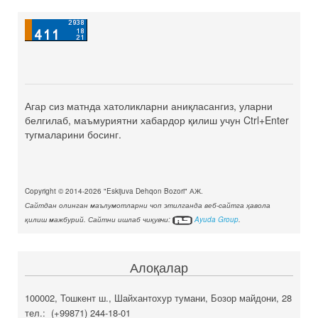
Агар сиз матнда хатоликларни аниқласангиз, уларни
белгилаб, маъмуриятни хабардор қилиш учун Ctrl+Enter
тугмаларини босинг.
Copyright © 2014-2026 "Eskijuva Dehqon Bozori" АЖ.
Сайтдан олинган маълумотларни чоп этилганда веб-сайтга ҳавола
қилиш мажбурий. Сайтни ишлаб чиқувчи:
Ayuda Group
.
Алоқалар
100002, Тошкент ш., Шайхантохур тумани, Бозор майдони, 28
тел.: (+99871) 244-18-01