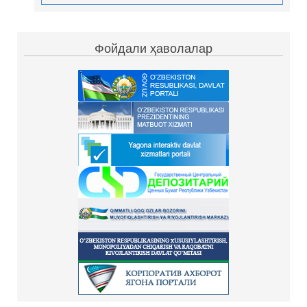
Фойдали ҳаволалар