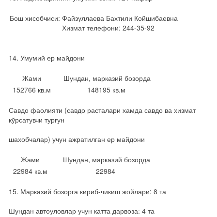
Бош хисобчиси:
Файзуллаева Бахтили Койшибаевна
Хизмат телефони: 244-35-92
14. Умумий ер майдони
Жами
Шундан, марказий бозорда
152766 кв.м
148195 кв.м
Савдо фаолияти (савдо расталари хамда савдо ва хизмат
кўрсатувчи турғун
шахобчалар) учун ажратилган ер майдони
Жами
Шундан, марказий бозорда
22984 кв.м
22984
15. Марказий бозорга кириб-чикиш жойлари: 8 та
Шундан автоуловлар учун катта дарвоза: 4 та