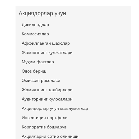
Акциядорлар учун
Дивидендлар
Комиссиялар
Аффилланган шахслар
Жамиятнинг ҳужжатлари
Муҳим фактлар
Овоз бериш
Эмиссия рисоласи
Жамиятнинг тадбирлари
Аудиторнинг хулосалари
Акциядорлар учун маълумотлар
Инвестиция портфели
Корпоратив бошқарув
Акцияларни сотиб олиниши