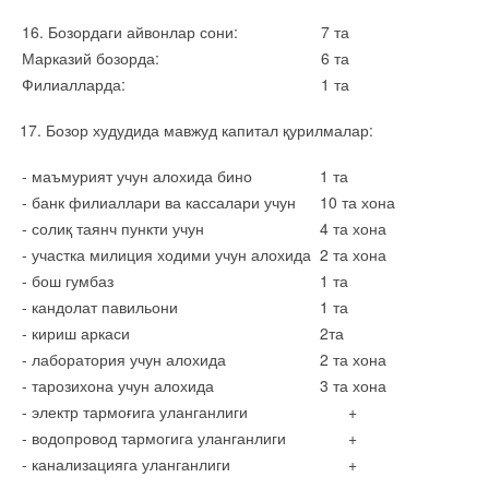
16. Бозордаги айвонлар сони:
7 та
Марказий бозорда:
6 та
Филиалларда:
1 та
17. Бозор худудида мавжуд капитал қурилмалар:
- маъмурият учун алохида бино
1 та
- банк филиаллари ва кассалари учун
10 та хона
- солиқ таянч пункти учун
4 та хона
- участка милиция ходими учун алохида
2 та хона
- бош гумбаз
1 та
- кандолат павильони
1 та
- кириш аркаси
2та
- лаборатория учун алохида
2 та хона
- тарозихона учун алохида
3 та хона
- электр тармоғига уланганлиги
+
- водопровод тармогига уланганлиги
+
- канализацияга уланганлиги
+