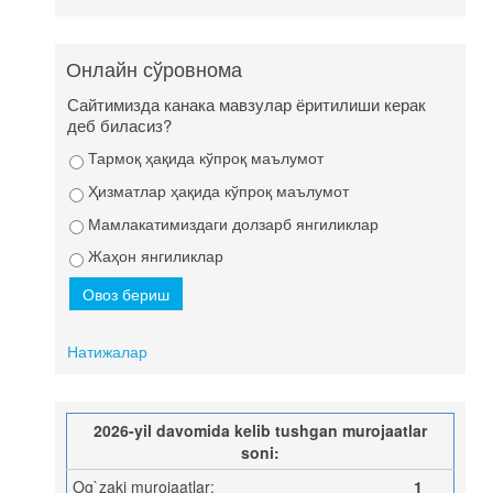
Онлайн сўровнома
Сайтимизда канака мавзулар ёритилиши керак
деб биласиз?
Тармоқ ҳақида кўпроқ маълумот
Ҳизматлар ҳақида кўпроқ маълумот
Мамлакатимиздаги долзарб янгиликлар
Жаҳон янгиликлар
Натижалар
2026-yil davomida kelib tushgan murojaatlar
soni:
Og`zaki murojaatlar:
1