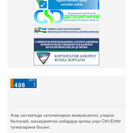
Агар сиз матнда хатоликларни аниқласангиз, уларни
белгилаб, маъмуриятни хабардор қилиш учун Ctrl+Enter
тугмаларини босинг.