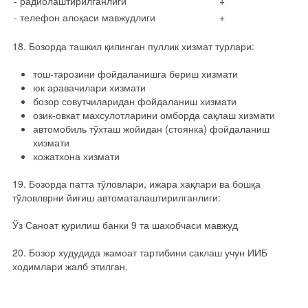
- радиолаштирилганлиги
+
- телефон алоқаси мавжудлиги
+
18. Бозорда ташкил қилинган пуллик хизмат турлари:
тош-тарозини фойдаланишга бериш хизмати
юк аравачилари хизмати
бозор совутчиларидан фойдаланиш хизмати
озик-овкат махсулотларини омборда сақлаш хизмати
автомобиль тўхташ жойидан (стоянка) фойдаланиш
хизмати
хожатхона хизмати
19. Бозорда патта тўловлари, ижара хақлари ва бошқа
тўловлврни йиғиш автоматалаштирилганлиги:
Ўз Саноат қурилиш банки 9 та шахобчаси мавжуд
20. Бозор худудида жамоат тартибини саклаш учун ИИБ
ходимлари жалб этилган.