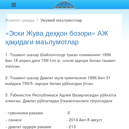
Жамият ҳақида
Умумий маълумотлар
«Эски Жува деҳқон бозори» АЖ
ҳақидаги маълумотлар
1. Тошкент шахар Шайхонтохур туман хокимининг 1996
йил 18 апрел даги 158/1пп-р- сонли қарори билан ташкил
этилган.
2. Тошкент шахар Давлат мулк кумитасини 1996 йил 31
майдаги 795/5- карори билан рўйхатдан ўтган.
3. Ўзбекистон Республикаси Адлия Вазирлигидан рўйхатга
олинган. Давлат рўйхатидан ўтказилганлиги тўғрисидаги
- гувохнома раками
-5
- санаси
- 2014 йил 8 август
- давлат ордери раками
- 213