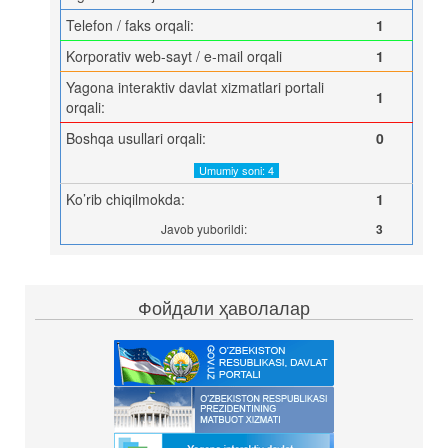
Telefon / faks orqali:
1
Korporativ web-sayt / e-mail orqali
1
Yagona interaktiv davlat xizmatlari portali
1
orqali:
Boshqa usullari orqali:
0
Umumiy soni: 4
Ko’rib chiqilmokda:
1
Javob yuborildi:
3
Фойдали ҳаволалар