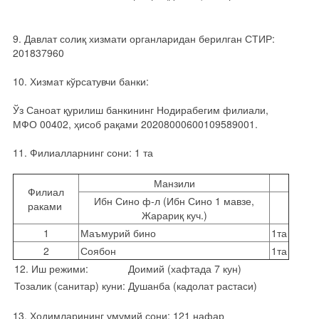
9. Давлат солиқ хизмати органларидан берилган СТИР:
201837960
10. Хизмат кўрсатувчи банки:
Ўз Саноат қурилиш банкининг Нодирабегим филиали,
МФО 00402, ҳисоб рақами 20208000600109589001.
11. Филиалларнинг сони: 1 та
Манзили
Филиал
Ибн Сино ф-л (Ибн Сино 1 мавзе,
раками
Жарариқ куч.)
1
Маъмурий бино
1та
2
Соябон
1та
12. Иш режими:
Доимий (хафтада 7 кун)
Тозалик (санитар) куни:
Душанба (кадолат растаси)
13. Ходимларининг умумий сони: 121 нафар