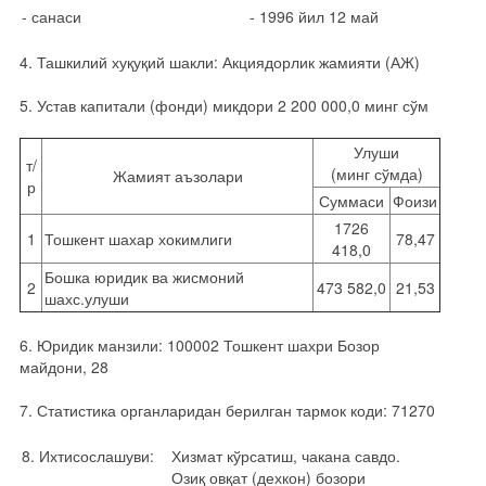
- санаси
- 1996 йил 12 май
4. Ташкилий хуқуқий шакли: Акциядорлик жамияти (АЖ)
5. Устав капитали (фонди) микдори 2 200 000,0 минг сўм
Улуши
т/
(минг сўмда)
Жамият аъзолари
р
Суммаси
Фоизи
1726
1
Тошкент шахар хокимлиги
78,47
418,0
Бошка юридик ва жисмоний
2
473 582,0
21,53
шахс.улуши
6. Юридик манзили: 100002 Тошкент шахри Бозор
майдони, 28
7. Статистика органларидан берилган тармок коди: 71270
8. Ихтисослашуви:
Хизмат кўрсатиш, чакана савдо.
Озиқ овқат (дехкон) бозори