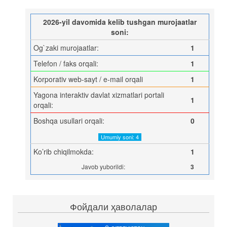
2026-yil davomida kelib tushgan murojaatlar
soni:
Og`zaki murojaatlar:
1
Telefon / faks orqali:
1
Korporativ web-sayt / e-mail orqali
1
Yagona interaktiv davlat xizmatlari portali
1
orqali:
Boshqa usullari orqali:
0
Umumiy soni: 4
Ko’rib chiqilmokda:
1
Javob yuborildi:
3
Фойдали ҳаволалар