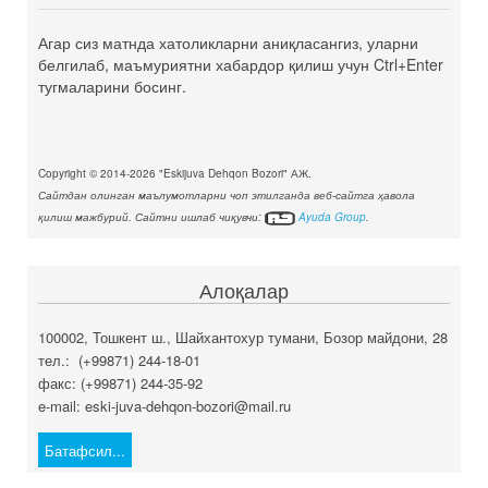
Агар сиз матнда хатоликларни аниқласангиз, уларни
белгилаб, маъмуриятни хабардор қилиш учун Ctrl+Enter
тугмаларини босинг.
Copyright © 2014-2026 "Eskijuva Dehqon Bozori" АЖ.
Сайтдан олинган маълумотларни чоп этилганда веб-сайтга ҳавола
қилиш мажбурий. Сайтни ишлаб чиқувчи:
Ayuda Group
.
Алоқалар
100002, Тошкент ш., Шайхантохур тумани, Бозор майдони, 28
тел.: (+99871) 244-18-01
факс: (+99871) 244-35-92
e-mail: eski-juva-dehqon-bozori@mail.ru
Батафсил...