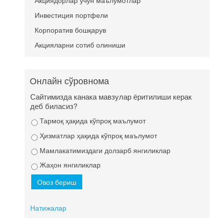
Акциядорлар учун маълумотлар
Инвестиция портфели
Корпоратив бошқарув
Акцияларни сотиб олиниши
Онлайн сўровнома
Сайтимизда канака мавзулар ёритилиши керак
деб биласиз?
Тармоқ ҳақида кўпроқ маълумот
Ҳизматлар ҳақида кўпроқ маълумот
Мамлакатимиздаги долзарб янгиликлар
Жаҳон янгиликлар
Натижалар