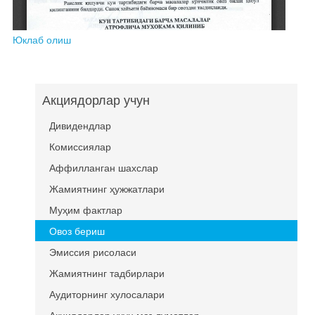
Юклаб олиш
Акциядорлар учун
Дивидендлар
Комиссиялар
Аффилланган шахслар
Жамиятнинг ҳужжатлари
Муҳим фактлар
Овоз бериш
Эмиссия рисоласи
Жамиятнинг тадбирлари
Аудиторнинг хулосалари