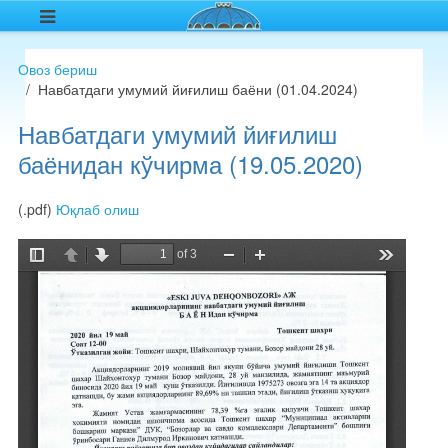
Овоз бериш
Навбатдаги умумий йиғилиш баёни (01.04.2024)
Навбатдаги умумий йиғилиш
баёнидан кўчирма (19.05.2020)
(.pdf)
Юқлаб олиш