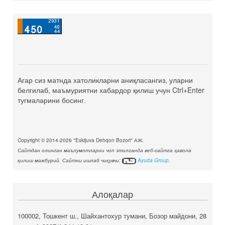
Агар сиз матнда хатоликларни аниқласангиз, уларни
белгилаб, маъмуриятни хабардор қилиш учун Ctrl+Enter
тугмаларини босинг.
Copyright © 2014-2026 "Eskijuva Dehqon Bozori" АЖ.
Сайтдан олинган маълумотларни чоп этилганда веб-сайтга ҳавола
қилиш мажбурий. Сайтни ишлаб чиқувчи:
Ayuda Group
.
Алоқалар
100002, Тошкент ш., Шайхантохур тумани, Бозор майдони, 28