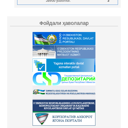
Javob yuborildi:
3
Фойдали ҳаволалар