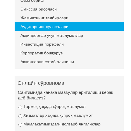
Овоз бериш
Эмиссия рисоласи
Жамиятнинг тадбирлари
Аудиторнинг хулосалари
Акциядорлар учун маълумотлар
Инвестиция портфели
Корпоратив бошқарув
Акцияларни сотиб олиниши
Онлайн сўровнома
Сайтимизда канака мавзулар ёритилиши керак
деб биласиз?
Тармоқ ҳақида кўпроқ маълумот
Ҳизматлар ҳақида кўпроқ маълумот
Мамлакатимиздаги долзарб янгиликлар