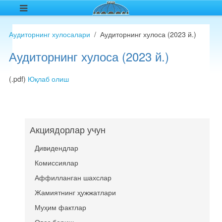
Аудиторнинг хулосалари
Аудиторнинг хулоса (2023 й.)
Аудиторнинг хулоса (2023 й.)
(.pdf)
Юқлаб олиш
Акциядорлар учун
Дивидендлар
Комиссиялар
Аффилланган шахслар
Жамиятнинг ҳужжатлари
Муҳим фактлар