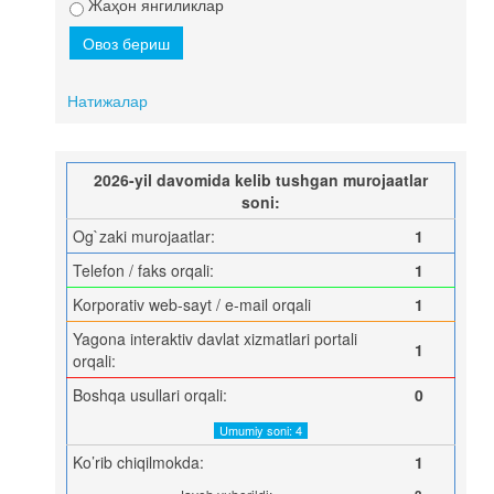
Жаҳон янгиликлар
Натижалар
2026-yil davomida kelib tushgan murojaatlar
soni:
Og`zaki murojaatlar:
1
Telefon / faks orqali:
1
Korporativ web-sayt / e-mail orqali
1
Yagona interaktiv davlat xizmatlari portali
1
orqali:
Boshqa usullari orqali:
0
Umumiy soni: 4
Ko’rib chiqilmokda:
1