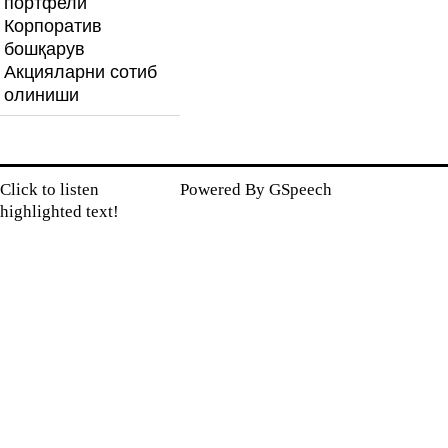
портфели
Корпоратив
бошқарув
Акцияларни сотиб
олиниши
Click to listen
Powered By
GSpeech
highlighted text!