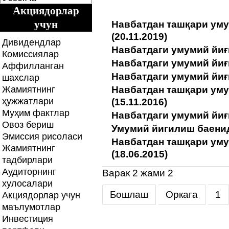
Акциядорлар
учун
Навбатдан ташқари ум
(20.11.2019)
Дивидендлар
Навбатдаги умумий йиғ
Комиссиялар
Навбатдаги умумий йиғ
Аффилланган
Навбатдаги умумий йиғ
шахслар
Жамиятнинг
Навбатдан ташқари ум
ҳужжатлари
(15.11.2016)
Муҳим фактлар
Навбатдаги умумий йиғ
Овоз бериш
Умумий йигилиш баенида
Эмиссия рисоласи
Навбатдан ташқари ум
Жамиятнинг
(18.06.2015)
тадбирлари
Аудиторнинг
Варак 2 жами 2
хулосалари
Бошлаш
Оркага
1
Акциядорлар учун
маълумотлар
Инвестиция