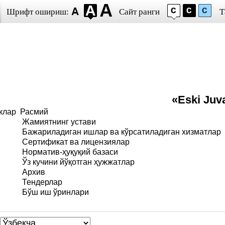
Шрифт ошириш:
Сайт ранги
Т
«Eski Juv
клар
Расмий
Жамиятнинг устави
Бажариладиган ишлар ва кўрсатиладиган хизматлар
Сертификат ва лицензиялар
Норматив-ҳуқуқий базаси
Ўз кучини йўқотган ҳужжатлар
Архив
Тендерлар
Бўш иш ўринлари